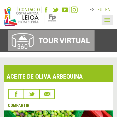
CONTACTO
ES
EU
EN
Togg
navig
ACEITE DE OLIVA ARBEQUINA
COMPARTIR