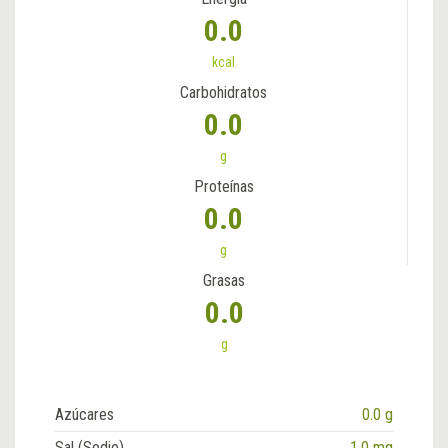
0.0
kcal
Carbohidratos
0.0
g
Proteínas
0.0
g
Grasas
0.0
g
Azúcares
0.0 g
Sal (Sodio)
1.0 mg