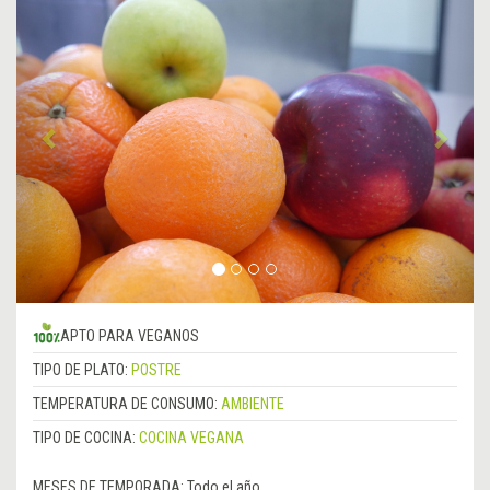
Anterior
&rsa
APTO PARA VEGANOS
TIPO DE PLATO:
POSTRE
TEMPERATURA DE CONSUMO:
AMBIENTE
TIPO DE COCINA:
COCINA VEGANA
MESES DE TEMPORADA:
Todo el año