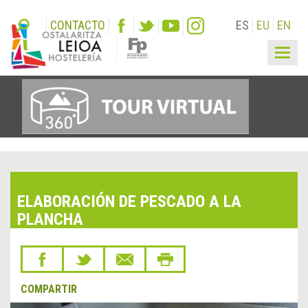
CONTACTO
ES
EU
EN
Togg
navig
ELABORACIÓN DE PESCADO A LA
PLANCHA
COMPARTIR