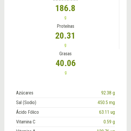
186.8
g
Proteínas
20.31
g
Grasas
40.06
g
Azúcares
92.38 g
Sal (Sodio)
450.5 mg
Ácido Fólico
63.11 ug
Vitamina C
0.59 g