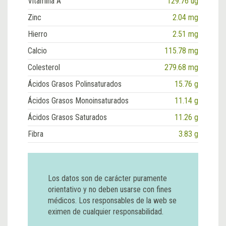
Vitamina A
129.76 ug
Zinc
2.04 mg
Hierro
2.51 mg
Calcio
115.78 mg
Colesterol
279.68 mg
Ácidos Grasos Polinsaturados
15.76 g
Ácidos Grasos Monoinsaturados
11.14 g
Ácidos Grasos Saturados
11.26 g
Fibra
3.83 g
Los datos son de carácter puramente
orientativo y no deben usarse con fines
médicos. Los responsables de la web se
eximen de cualquier responsabilidad.