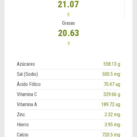
21.07
g
Grasas
20.63
g
Azúcares
558.13 g
Sal (Sodio)
500.5 mg
Ácido Fólico
70.47 ug
Vitamina C
329.66 g
Vitamina A
189.72 ug
Zinc
2.32 mg
Hierro
3.95 mg
Calcio
720.5 mg