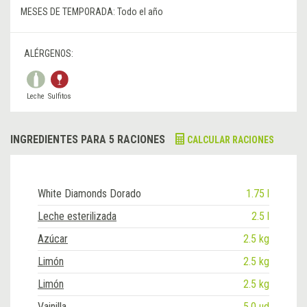
MESES DE TEMPORADA:
Todo el año
ALÉRGENOS:
Leche
Sulfitos
INGREDIENTES PARA 5 RACIONES
CALCULAR RACIONES
White Diamonds Dorado
1.75 l
Leche esterilizada
2.5 l
Azúcar
2.5 kg
Limón
2.5 kg
Limón
2.5 kg
Vainilla
5.0 ud