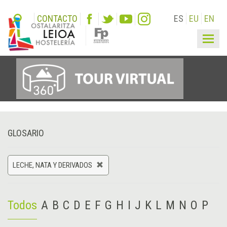
CONTACTO
ES
EU
EN
Togg
navig
GLOSARIO
LECHE, NATA Y DERIVADOS
Todos
A
B
C
D
E
F
G
H
I
J
K
L
M
N
O
P