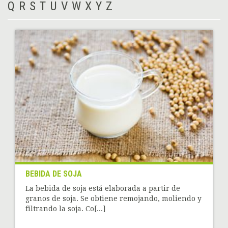
Q
R
S
T
U
V
W
X
Y
Z
BEBIDA DE SOJA
La bebida de soja está elaborada a partir de
granos de soja. Se obtiene remojando, moliendo y
filtrando la soja. Co[...]