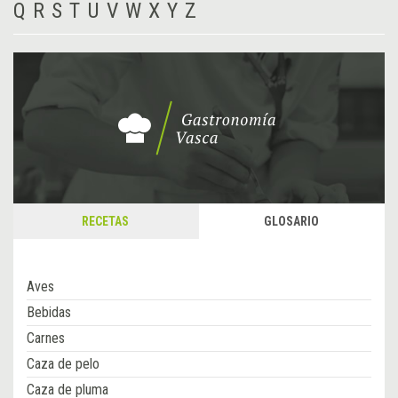
Q
R
S
T
U
V
W
X
Y
Z
RECETAS
GLOSARIO
Aves
Bebidas
Carnes
Caza de pelo
Caza de pluma