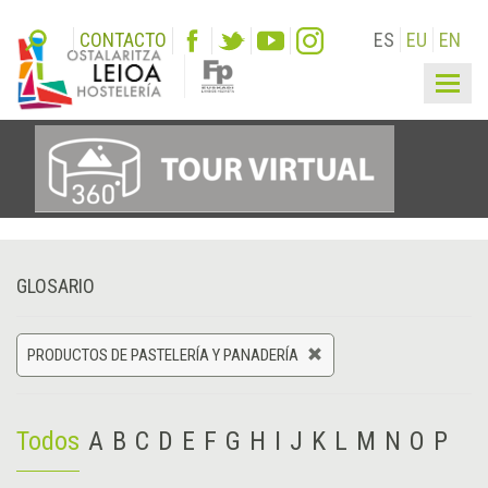
CONTACTO
ES
EU
EN
Togg
navig
GLOSARIO
PRODUCTOS DE PASTELERÍA Y PANADERÍA
Todos
A
B
C
D
E
F
G
H
I
J
K
L
M
N
O
P