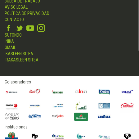
BOLSA DE TRABAJO
AVISO LEGAL
POLÍTICA DE PRIVACIDAD
CONTACTO
SUTONDO
INIKA
GMAIL
IKASLEEN SITEA
IRAKASLEEN SITEA
Colaboradores
Instituciones