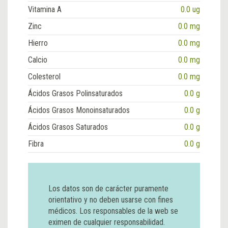
Vitamina A
0.0 ug
Zinc
0.0 mg
Hierro
0.0 mg
Calcio
0.0 mg
Colesterol
0.0 mg
Ácidos Grasos Polinsaturados
0.0 g
Ácidos Grasos Monoinsaturados
0.0 g
Ácidos Grasos Saturados
0.0 g
Fibra
0.0 g
Los datos son de carácter puramente
orientativo y no deben usarse con fines
médicos. Los responsables de la web se
eximen de cualquier responsabilidad.