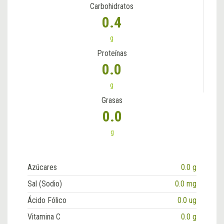
Carbohidratos
0.4
g
Proteínas
0.0
g
Grasas
0.0
g
Azúcares
0.0 g
Sal (Sodio)
0.0 mg
Ácido Fólico
0.0 ug
Vitamina C
0.0 g