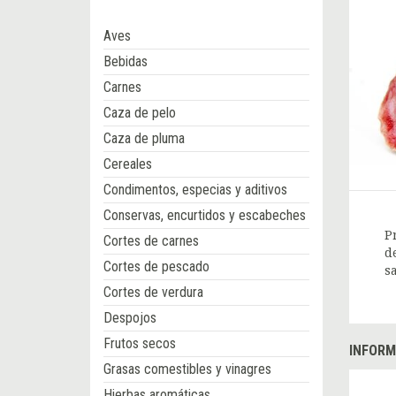
Aves
Bebidas
Carnes
Caza de pelo
Caza de pluma
Cereales
Condimentos, especias y aditivos
Conservas, encurtidos y escabeches
P
Cortes de carnes
d
Cortes de pescado
s
Cortes de verdura
Despojos
Frutos secos
INFORM
Grasas comestibles y vinagres
Hierbas aromáticas