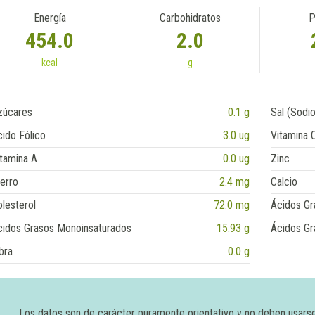
Energía
Carbohidratos
P
454.0
2.0
kcal
g
zúcares
0.1 g
Sal (Sodio
ido Fólico
3.0 ug
Vitamina 
tamina A
0.0 ug
Zinc
erro
2.4 mg
Calcio
lesterol
72.0 mg
Ácidos Gr
cidos Grasos Monoinsaturados
15.93 g
Ácidos Gr
bra
0.0 g
Los datos son de carácter puramente orientativo y no deben usars