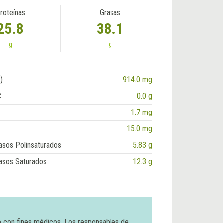
roteínas
Grasas
25.8
38.1
g
g
)
914.0 mg
C
0.0 g
1.7 mg
15.0 mg
asos Polinsaturados
5.83 g
asos Saturados
12.3 g
e con fines médicos. Los responsables de