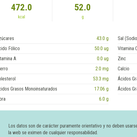
472.0
52.0
kcal
g
zúcares
43.0 g
Sal (Sodio
ido Fólico
50.0 ug
Vitamina 
tamina A
0.0 ug
Zinc
erro
2.0 mg
Calcio
lesterol
53.3 mg
Ácidos Gr
cidos Grasos Monoinsaturados
17.06 g
Ácidos Gr
bra
6.0 g
Los datos son de carácter puramente orientativo y no deben usars
la web se eximen de cualquier responsabilidad.