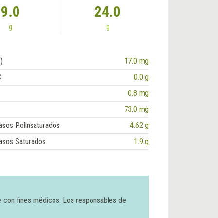
9.0
24.0
g
g
)
17.0 mg
C
0.0 g
0.8 mg
73.0 mg
asos Polinsaturados
4.62 g
asos Saturados
1.9 g
e con fines médicos. Los responsables de