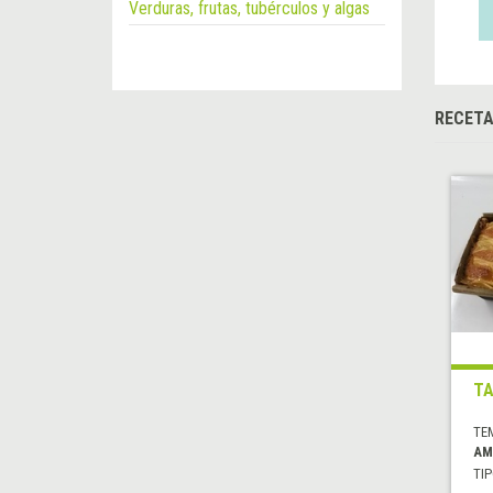
Verduras, frutas, tubérculos y algas
RECET
TA
TE
AM
TIP