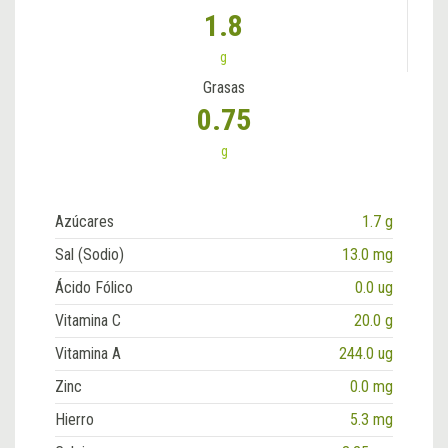
1.8
g
Grasas
0.75
g
Azúcares
1.7 g
Sal (Sodio)
13.0 mg
Ácido Fólico
0.0 ug
Vitamina C
20.0 g
Vitamina A
244.0 ug
Zinc
0.0 mg
Hierro
5.3 mg