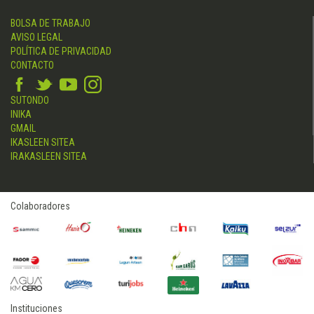
BOLSA DE TRABAJO
AVISO LEGAL
POLÍTICA DE PRIVACIDAD
CONTACTO
SUTONDO
INIKA
GMAIL
IKASLEEN SITEA
IRAKASLEEN SITEA
Colaboradores
Instituciones